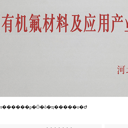
�л������ϼ�Ӧ�ò�ҵ�����о�Ժ