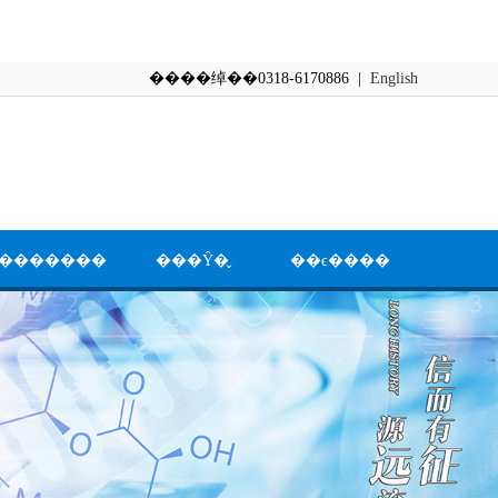
����绰��0318-6170886 |
English
�������
���Ŷ�̬
��ϵ����