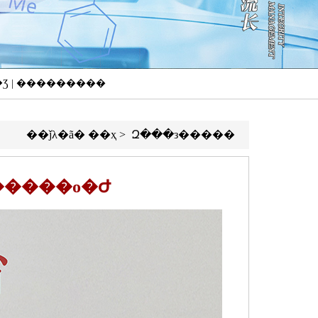
��Ʒ | ���������
��ǰλ�ã�
��ҳ
>
Զ���з�����
�����о�Ժ