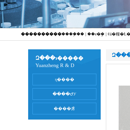
����������
����֧�� | ��е�ܷ� | ȼú�糧
Զ��
Զ���з�����
Yuanzheng R & D
ƽ̨����
����ԺУ
����豸