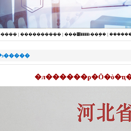
�Ƚ����� | ���������� | ���͹����ͱ��ܷ�� | ����
�з�����
�л������ϼ�Ӧ�ò�ҵ