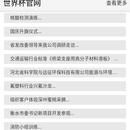
世界杯官网
查看更多
核酸检测演练...
国庆升旗仪式...
省发改委领导来我公司调研走访...
交通运输行业标准《桥梁支座用高分子材料滑板》 送审稿审查会在京召开...
河北省科学院与远征环保科技有限公司能源与环境新材料成果转化基地签约暨揭牌仪式...
氟塑料行业兴氟沙龙...
组织客户体验深州蜜桃采摘...
衡水市委书记新项目开发参观...
消防小组训练...