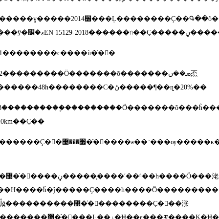
2014
�������ɣ�����׼
���Ļ��������Ҫ��Գ��õ���ʽ֧��������֧����������Ħ����ʽ���
壩������ŷ�ޱ�׼
EN 15129-2018
������װ
1
��������ϲ����ù�֬�󻬣�
2
���������Ӧ�������õ�������ܣ��ں㶨
������
48h
��������С�ڻ�����¶��ȵ�
20%
��
3
����������֧���������Ӧ�������õ���ĥ���ܣ�ĥ�ľ���Ӧ�����㻬����
10km
��Ҫ��
�׼���޹�֬�󻬻����ƶ��˺���ѹ�����κ���ĥ���ʵ��������ָ������鷽
��һ����Ӧ���㳣
�Ħ����ĥ�ĵ�����Ҫ����һ����Ӧ�������������Ħ�����ܵ����
��Ŀ��ٶ�Ħ��ϵ��ָ�ꡣ����Ķ�Ħ��ϵ���滬