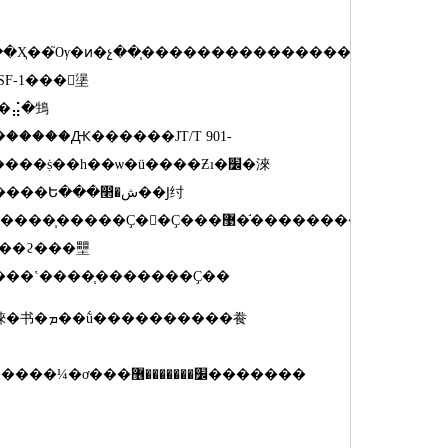
SF-1
���򻬰塣
ͼ�⣬�䲼
�֣�����Ԫ������
JT/T 901-
���ϩ���壨
���ʽ����֧�������Ҫ��
�����飬
��֯��ص�λ��չ����ҵ��׼������֧���ø߷��Ӳ��ϻ��塷�����¼�ơ���׼�������޶�������