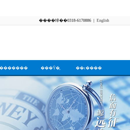
����绰��0318-6170886 |
English
�������
���Ŷ�̬
��ϵ����