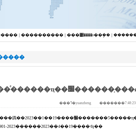
�Ƚ����� | ���������� | ���͹����ͱ��ܷ�� | ����
�����
�ã�
��ҳ
>
��������
>
��ͨ������ҵ��׼��
ͨ���䲿��
2023
��
1
��
19
����׼�������Ƽ�����ҵ��׼������֧���ø߷��Ӳ��ϻ��塷
901-2023
������
2023
��
4
��
19
����ʵʩ��