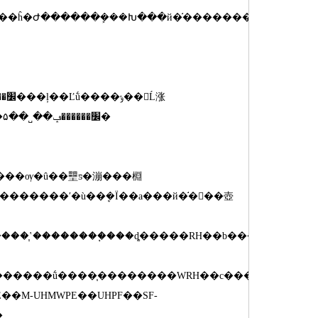
�� ��
Ҫ��������ʱ�г������ڱ���׼�ķ��ţ��Ա���ʹ���߸�ֱ�۵��˽��׼������ݡ�
���ѹ�û��壨ƽ�漰���棩
�������ʹ�ù��ܷ�Ϊ��
a
���й�֬�󻬻��壺
���ʽ֧��������֧���ȡ�����
RH
��
b
���޹�֬�󻬻��
�����ܵ�֧���������ṹ����֧��������
WRH
��
c
���ർ�򻬰
E
��
M-UHMWPE
��
UHPF
��
SF-
�