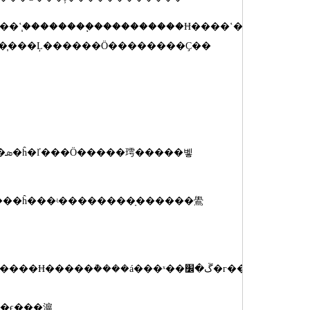
�֧���ȼ�����֧���Ĺ�·�����ϴ���Ӧ�ã�����б�Ҫ�ṩ�Ⱦ���һ��Ħ�����ܣ��Ҿ������õ���ĥ���ܵĻ�����ϣ�����������
��Ҫ�����ڼ�����֧���Ļ������Ӧ��������Ҫ��
�벻
á���ˣ��ڱ�׼�г��˰�����֧��ʹ��Ҫ�󣬹