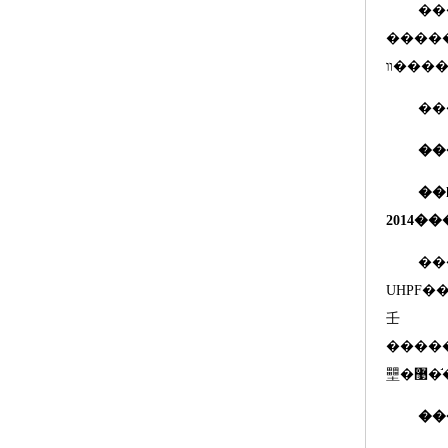
����׼���涨������֧���ø߷��Ӳ��ϻ�
����
��
2014
��
UHPF
���²�Ʒ��������
壬
�����޹�֬�󻬻�����ҪӦ��������������֧���У�����׼�޶���ҪΧ����������