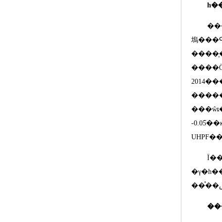
�����ҹ����õĿ��ٷ�չ���
塢���
����֧
2014
��
�
�������
-0.05
֮�
UHPF
��
Ϊ��
�γ�һ��