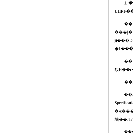
1.
�
UHPF
�
��
���ļ
ԭ���Ǳ�
�Լ��
��
䣬Ħ��ϵ
��
��
Specificat
�ж���ȷ��֧����
塷��
JT/
��