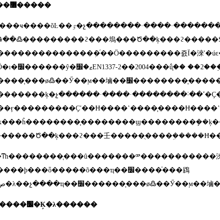
һ���޶�����
�����·����·��������Ҳ��֮Ѹ�ͷ�չ��֧����������������������Ҫ�����á�Ϊ������·����·������Ƶ�Ҫ���з��˾��ķ���ϩ���
Գ��߷���������ϩ���塢���Ծ��ķ���ϩ�����
��������������ܲ�ͬ��Ӧ���������죬Ϊ�淶ʹ�ú
����Ӧ�ı�׼������ŷ�ޱ�׼
EN1337-2
��
2004
���ṹ֧�� ��
2
��
���֧���ø߷��Ӳ��ϻ��塷��׼��������֧��������ṩ��һ��ѡ�ü����Ƶı�׼�淶
����ķ�չ������·����·��������˸��ߵ�Ҫ����Ե���෢�ش��Ϳ纣
�ĸ���ĥ��������֧��������ϣ��������ܾ��ķ
�����Ծ��ķ���ϩ���壬�����ֻ����ܹ�����Ħ�
ͳһ��������֧���û�������༰�����������淶�书�ܡ��ṹ�����
���ϸ���ȫ�����õ���ҵ��׼����ͨ���䲿
������׼�Ķ�λ������