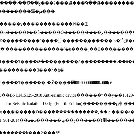
����˸��Ծ��ķ���ϩ���塢���Գ��߷��������
���ͭ�����㸴�ϻ���
�����ɣ������������Ͷ��壬
��л�����Ϸ��ಿ�����Ӧ���������ӳ������ܾ�
��������˹����⿹������֧������ˮƽ�ߵĹ淶�����ļ����棬
��ʵ��������������ʹ�ù����͵��𹤿���֧���
1
����ͳ����Թ�֬��������ǿ����֬��֧���˶��б
���������󣬼���ĥ�ģ�
2
����ͳ������ʽ�Ӳ�࣬���͸��£���������˶���
(
V
3
��
BS EN15129-2018 Anti-seismic device
������װ��ŷ��
15129
ions for Seismic Isolation Design(Fourth Edition)
��������ƹ淶
-
��Ӧ���ܳ��ܵ����������¿��ٿ����е�������ͬʱ�߱��������ĥ�ĵ����������ڡ�����֧���ø߷��Ӳ��ϻ��
T 901-2014
��û�л������޹�֬������¿
�����ܾ��ķ���ϩ���壨