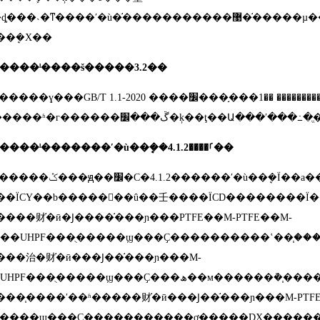
˴�ͳ����ʹ�ù�֬�����������޹�֬�����µ���ĥ�Ժ������ܾ���Խ���й�֬��������ĥ�ԡ������ܣ���˶����н
�ܷ�Χ��
����ˡ����š�����
3.2
��
�����ɣ���
GB/T 1.1-2020
���֣���׼���ļ��Ľṹ����ݹ��򡷵Ĺ涨
1
����׼��������
4.1.2
�����ˡ�������ʹ�ù��ܷ��ࡱ����
��
�������ݣ���ԭ��׼�С�
4.1.2
������ʹ�ù��ܷ�Ϊ��
a
�
��Ϊ
CY
��
b
�����򵼲��û��壬����Ϊ
CD
��������Ϊ�
���财֬�ӣ�Ϳ����֬���ɲ���
PTFE
��
M-PTFE
��
M-
��
UHPF
���ֻ�����ϣ���Ҫ����������ʽ��֧���
��治�财֬�ӣ���Ϳ��֬���ɲ���
M-
UHPF
���ֻ�����ϣ���Ҫ���ھ��м�
��֧����ʹ��ʱ�����财֬�ӣ���Ϳ��֬���ɲ���
M-PTF
�����ϣ���Ҫ����֧�������ơ�����
DX
�����