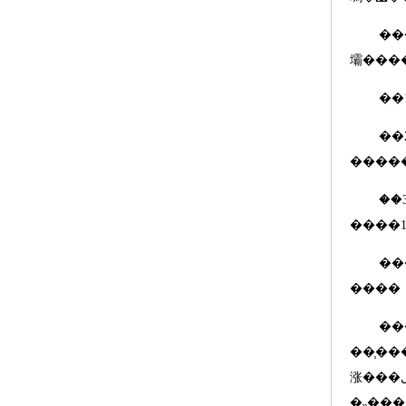
��
��
����
��
����
��������Ҫ�󣬱
����
���޹�֬�󻬻����ڼ�����֧����ʹ��ʱ
��֧���
涨���ڷǵ����������޹�֬�󻬻��������Ҫ�󣬻��涨
�˵����������޹�֬�󻬻�