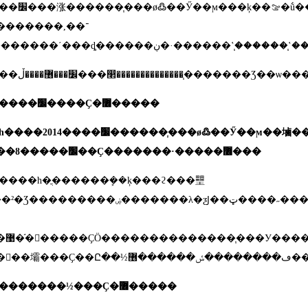
��ķ��ࡢ�ṹ���ͺţ�����Ҫ�����鷽
�������
,
��־
����װ������ʹ���ȡ������ڹ�·
������׼����Ҫ�޶�����
һ����
2014
����׼������֧���ø߷��Ӳ��ϻ��塷�
����ȣ�����׼��Ҫ�������·�����޶���
����һ�ֳ������ܾ��ķ���ϩ���壨
�ۻ�������λ�ƺͿ��ټ����˶������ԣ�ʹ����֧������ƶ���һ�ֿ�ѡ��Ļ�����ϣ����ջ���ʹ�����󻮷�Ϊ�й�֬�󻬺��޹�֬�󻬻��
��֧�����
壨�޹�֬�󻬻��壩���Ҫ��Ը��½ڡ�
���������½���Ҫ�޶�����