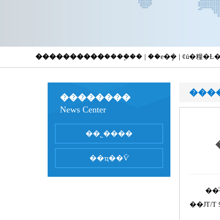
����������
����֧�� | ��е�ܷ� | ȼú�糧
���
��������
News Center
��ǰλ
��˾����
��ҵ��Ѷ
��
��
JT/T 