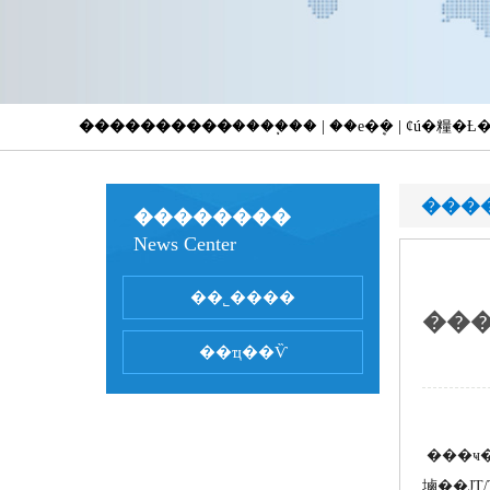
����������
����֧�� | ��е�ܷ� | ȼú�糧
���
��������
News Center
��ǰλ�ã
��˾����
�����й���
��ҵ��Ѷ
���ҹ�˾
塷��JT