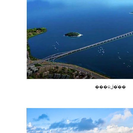
���ŵڶ�ͨ��