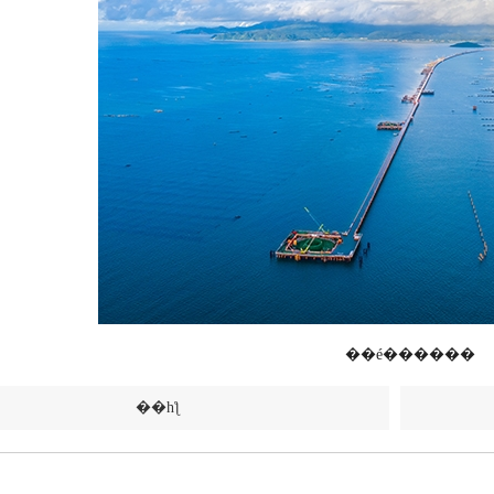
��é������
��һƪ