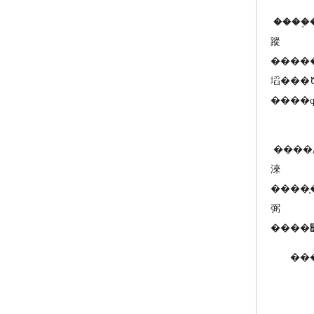
����֧��������Ϊ֧���йؼ��Ļ��������
蹤
�����
塪���
����׼�ޱ�����У����Ӳ�ȷ�����޹�֬����������ܵ�����ָ��Ҫ��ּ��������ҵ�ڻ�����������׷����ߵ�����Ҫ�󣬿�ѧ�
淶
����֧�����ر��Ǽ�����֧���û������ơ�����������ͼ�⣬���ҹ�����������֧���û����ʹ������ƶ�һ�������ġ������
弼