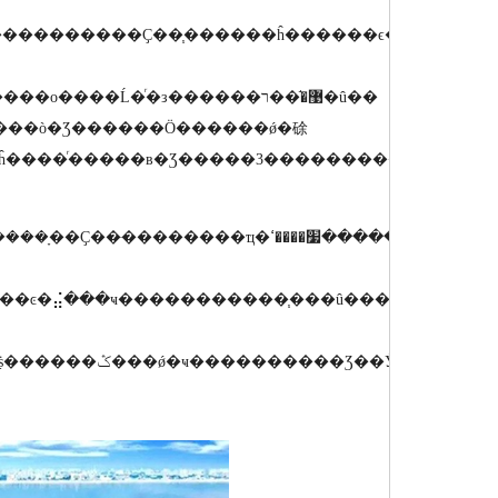
�Ĺ�ͬ�з������޹�֬��ר�û��
����ò�Ʒ������Ӧ������ǿ�硢
����£���ĥ����ͬ�����в�Ʒ�����3�������������
����׼����Ŀհף�Ϊ�����������Ժ��֧���Ĵ�������ṩ������ݣ���ǿ�ҹ���������