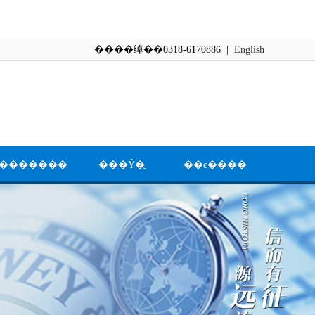
����绰��0318-6170886 |
English
�������
���Ŷ�̬
��ϵ����