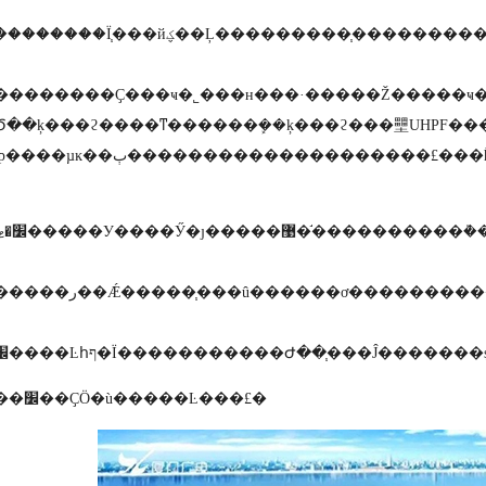
�֧������������������Ҫ��֧������ĥ������ϵ���ĥ�Ժ��;���Ҳ�д���ߡ���ˣ�Ϊ������ʱ�����һ������
�������Ҫ���ҹ�˾���н���·�����Ž�����ҹ����о���
Ծ��ķ���ϩ����ͳ������ܾ��ķ���ϩ���壨UHPF�
����ȹ����µĸ��ٻ����������������
ı�׼�ı��������ڿ�������������֧������Ĳ�Ʒ�������Թ��������͵�����������֧����ر�׼ͳһʹ�ã������������֧���û��
����׼��ҪӦ�ù�����Ŀ���£�