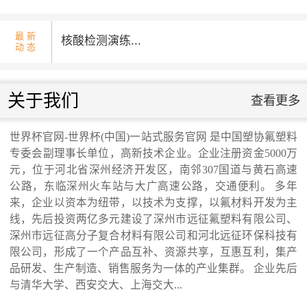
世界杯官网-世界杯
(中国)一站式服务官
最 新
网
核酸检测演练...
动 态
世界杯官网-世界杯
国庆升旗仪式...
(中国)一站式服务官
关于我们
查看更多
网
省发改委领导来我公司调研走访...
世界杯官网-世界杯(中国)一站式服务官网 是中国塑协氟塑料
专委会副理事长单位，高新技术企业。企业注册资金5000万
交通运输行业标准《桥梁支座用高分子材料
元，位于河北省深州经济开发区，南邻307国道与黄石高速
公路，东临深州火车站与大广高速公路，交通便利。 多年
来，企业以资本为纽带，以技术为支撑，以氟材料开发为主
滑板》 送审稿审查会在京召开...
线，先后投资两亿多元建设了深州市远征氟塑料有限公司、
深州市远征高分子复合材料有限公司和河北远征环保科技有
河北省科学院与远征环保科技有限公司能源
限公司，形成了一个产品互补、资源共享，互惠互利，集产
品研发、生产制造、销售服务为一体的产业集群。 企业先后
与清华大学、西安交大、上海交大...
与环境新材料成果转化基地签约暨揭牌仪