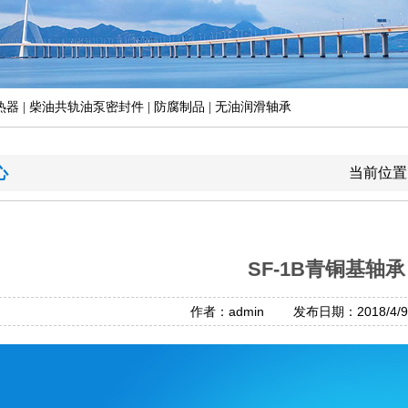
热器 | 柴油共轨油泵密封件 | 防腐制品 | 无油润滑轴承
心
当前位
SF-1B青铜基轴承
作者：admin 发布日期：2018/4/9 1