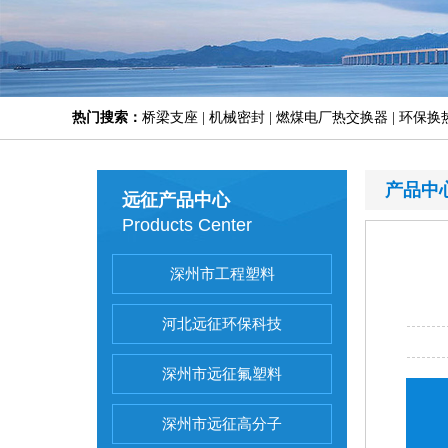
热门搜索：
桥梁支座 | 机械密封 | 燃煤电厂热交换器 | 环保换
产品中
远征产品中心
Products Center
深州市工程塑料
河北远征环保科技
深州市远征氟塑料
深州市远征高分子