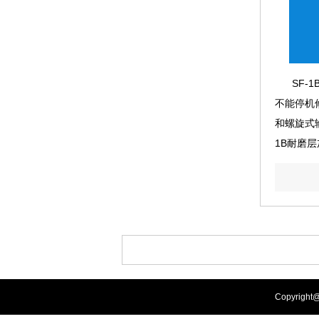
SF-1
不能停机
和螺旋式
1B耐磨层
Copyrig