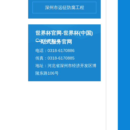
深州市远征防腐工程
世界杯官网-世界杯(中国)
Contact us
一站式服务官网
电话：0318-6170886
传真：0318-6170885
地址：河北省深州市经济开发区博
陵东路106号