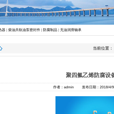
热器 | 柴油共轨油泵密封件 | 防腐制品 | 无油润滑轴承
心
当前位置
聚四氟乙烯防腐设
作者：admin 发布日期：2018/4/9 1