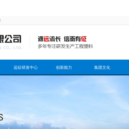
！
远征研发中心
创新能力
集团文化