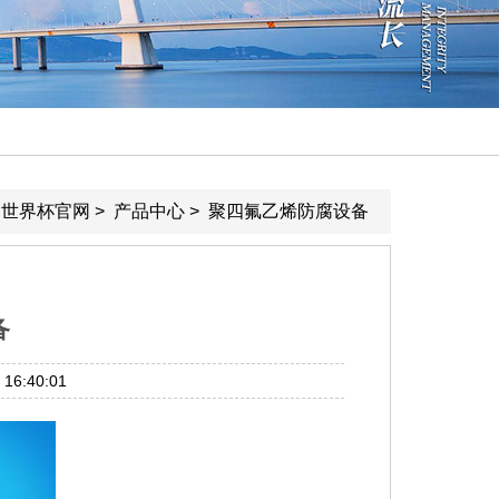
：
世界杯官网
>
产品中心
>
聚四氟乙烯防腐设备
备
6:40:01